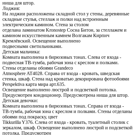
ниша для штор.
Лоджия:
На лоджии расположены складной стол у стены, деревянные
складные стулья, стеллаж и полки над встроенным
электрическим камином. Стена за столом
отделана ламинатом Kronostep Сосна Битон, за стеллажем и
камином искусственным камнем Волгакам Кирпич
Кремлёвский. Освещение выполнено
подвесными светильниками.
Детская мальчика:
Комната выполнена в бирюзовых тонах. Слева от входа -
подвесная ТВ-тумба, рабочая зона с креслом и полками.
Стены отделаны обоями Grandeco
Atmosphere AT4028. Справа от входа - кровать, шведская
стенка, шкаф. Стена над кроватью декорирована фотообоями
Perspektiva карта мира арт.635.
Освещение выполнено люстрой и подсветкой потолка.
Предусмотрен кондиционер. Предусмотрена ниша для штор.
Детская девочки:
Комната выполнена в бирюзовых тонах. Справа от входа -
ТВ-тумба, рабочая зона с креслом и полками. Стены отделаны
обоями под покраску, цвет
Tikkurilla Y376. Слева от входа - кровать, туалетный столик с
зеркалом, шкаф. Освещение выполнено люстрой и подсветкой
потолка. Предусмотрен