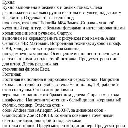
Кухня:
Кухня выполнена в бежевых и белых тонах. Слева
расположена столовая группа из стола и стульев, над столом
телевизор. Отделка стен - стены под
покраску, оттенок Tikkurilla J484 Замок. Справа - угловой
кухонный гарнитур, с белыми фасадами и интегрированными
хромированными ручками. Фартук
выполнен из керамогранита с рисунком под камень Alma
Ceramica 44R Матовый. Встроенная техника: духовой шкаф,
СВЧ, холодильник, стиральная машина,
посудомоечная машина. Освещение выполнено точечными
светильниками и подсветкой потолка. Предусмотрена ниша
для штор. Дверь раздвижная
стеклянная фирмы Estet.
Гостиная:
Гостиная выполнена в бирюзовыхи серых тонах. Напротив
входа - тв-стенка из тумбы, стеллажа и полок, ТВ, рабочий
стол со стулом. Стена декорирована
зеркальным панно с изображением дерева. Справа от входа
шкаф-купе. Напротив тв-стенки - белый диван, журнальный
столик, торшер. Отделка стен -
обои Andrea rossi Arlequin 54303-7, за диваном обои -
Grandecolife Zoe R124013. Комната освещена точечными
светильниками, люстрой и подсветками
потолка и полок. Предусмотрен кондиционер. Предусмотрена