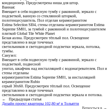
кондиционер. Предусмотрена ниша для штор.
Ванная:
Вмещает в себя подвесную тумбу с раковиной, зеркало с
подсветкой, ванную со стеклянной шторкой,
полотенцесушитель. Пол отделан керамогранитом
Estima Selection SI04, стены отделаны керамогранитом Estima
Supreme SM01, за тумбой с раковиной и полотенцесушителем
плиткой Global Tile White Planet
Белая аолна. Предусмотрен тёплый пол. Освещение
представлено в виде точечных
светильников и светодиодной подсветки зеркала, потолка,
тумбы.
Санузел:
Вмещает в себя подвесную тумбу с раковиной, зеркало с
подсветкой, подвесной
унитаз, шкафчик над инсталляцией с водонагревателем. Пол и
стены отделаны
керамогранитом Estima Supreme SM01, за инсталляцией
керамогранитом Rubio
серый 30x60. Предусмотрен тёплый пол. Освещение
представлено в виде точечных
светильников и светодиодной подсветки зеркала и потолка.
← Предыдущая статья
Дизайн проект квартиры 102,80 м² в Тольятти
Вернуться в →