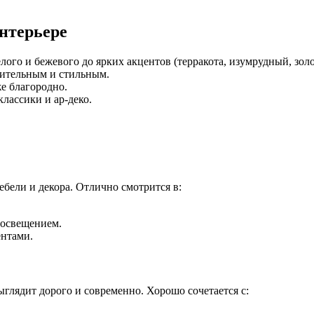
нтерьере
лого и бежевого до ярких акцентов (терракота, изумрудный, золо
зительным и стильным.
же благородно.
классики и ар-деко.
бели и декора. Отлично смотрится в:
.
 освещением.
ентами.
глядит дорого и современно. Хорошо сочетается с: