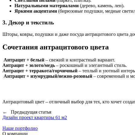
Светлыми полами
(паркет, плитка).
Натуральными материалами
(дерево, камень, лен).
Яркими акцентами
(бирюзовые подушки, медные светил
3. Декор и текстиль
Шторы, ковры, подушки и даже посуда антрацитового цвета до
Сочетания антрацитового цвета
Антрацит + белый
– свежий и контрастный вариант.
Антрацит + золото/медь
– роскошный и элегантный стиль.
Антрацит + терракота/горчичный
– теплый и уютный интерь
Антрацит + изумрудный/нежно-розовый
– современный и мо
Антрацитовый цвет – отличный выбор для тех, кто хочет созд
← Предыдущая статья
Дизайн проект квартиры 61 м2
Наше портфолио
О компании