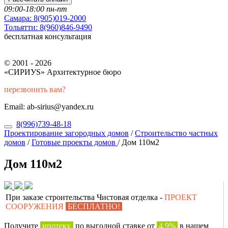
09:00-18:00 пн-пт
Самара:
8(905)019-2000
Тольятти:
8(960)846-9490
бесплатная консультация
© 2001 - 2026
«СИРИУS» Архитектурное бюро
перезвонить вам?
Email: ab-sirius@yandex.ru
8(996)739-48-18
Проектирование загородных домов
/
Строительство частных
домов
/
Готовые проекты домов
/
Дом 110м2
Дом 110м2
При заказе строительства Чистовая отделка -
ПРОЕКТ
СООРУЖЕНИЯ
БЕСПЛАТНО!
Получите
ипотеку
по выгодной ставке от
4,9%
в нашем