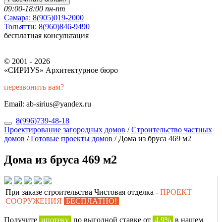
09:00-18:00 пн-пт
Самара:
8(905)019-2000
Тольятти:
8(960)846-9490
бесплатная консультация
© 2001 - 2026
«СИРИУS» Архитектурное бюро
перезвонить вам?
Email: ab-sirius@yandex.ru
8(996)739-48-18
Проектирование загородных домов
/
Строительство частных
домов
/
Готовые проекты домов
/
Дома из бруса 469 м2
Дома из бруса 469 м2
При заказе строительства Чистовая отделка -
ПРОЕКТ
СООРУЖЕНИЯ
БЕСПЛАТНО!
Получите
ипотеку
по выгодной ставке от
4,9%
в нашем