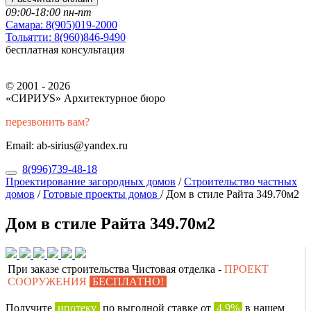
09:00-18:00 пн-пт
Самара:
8(905)019-2000
Тольятти:
8(960)846-9490
бесплатная консультация
© 2001 - 2026
«СИРИУS» Архитектурное бюро
перезвонить вам?
Email: ab-sirius@yandex.ru
8(996)739-48-18
Проектирование загородных домов
/
Строительство частных
домов
/
Готовые проекты домов
/
Дом в стиле Райта 349.70м2
Дом в стиле Райта 349.70м2
При заказе строительства Чистовая отделка -
ПРОЕКТ
СООРУЖЕНИЯ
БЕСПЛАТНО!
Получите
ипотеку
по выгодной ставке от
4,9%
в нашем