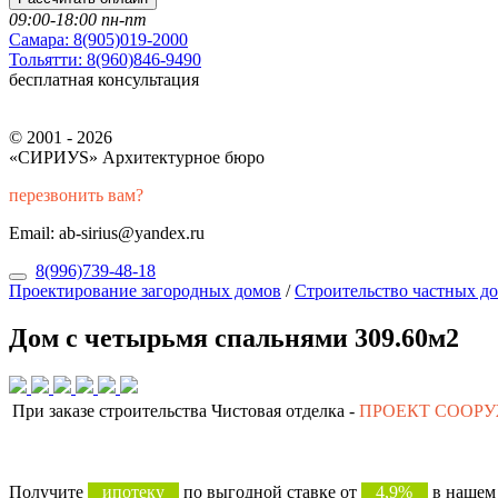
09:00-18:00 пн-пт
Самара:
8(905)019-2000
Тольятти:
8(960)846-9490
бесплатная консультация
© 2001 - 2026
«СИРИУS» Архитектурное бюро
перезвонить вам?
Email: ab-sirius@yandex.ru
8(996)739-48-18
Проектирование загородных домов
/
Строительство частных д
Дом с четырьмя спальнями 309.60м2
При заказе строительства Чистовая отделка -
ПРОЕКТ СООР
Получите
ипотеку
по выгодной ставке от
4,9%
в нашем 