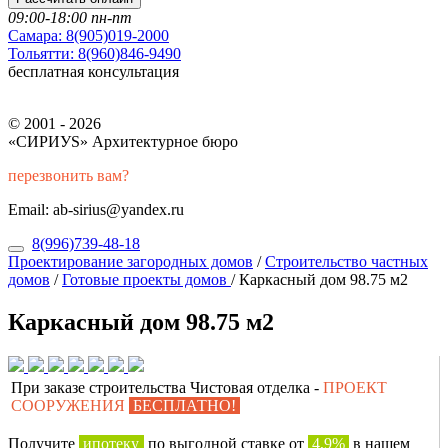
09:00-18:00 пн-пт
Самара:
8(905)019-2000
Тольятти:
8(960)846-9490
бесплатная консультация
© 2001 - 2026
«СИРИУS» Архитектурное бюро
перезвонить вам?
Email: ab-sirius@yandex.ru
8(996)739-48-18
Проектирование загородных домов
/
Строительство частных
домов
/
Готовые проекты домов
/
Каркасный дом 98.75 м2
Каркасный дом 98.75 м2
При заказе строительства Чистовая отделка -
ПРОЕКТ
СООРУЖЕНИЯ
БЕСПЛАТНО!
Получите
ипотеку
по выгодной ставке от
4,9%
в нашем