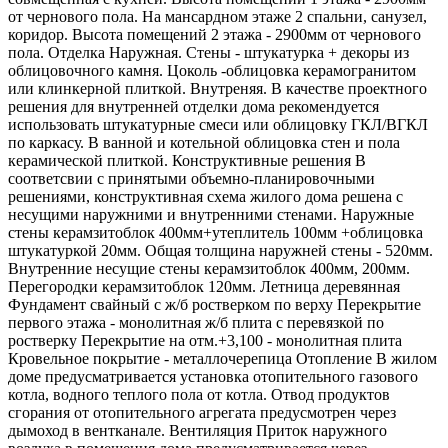
от чернового пола. На мансардном этаже 2 спальни, санузел,
коридор. Высота помещений 2 этажа - 2900мм от чернового
пола. Отделка Наружная. Стены - штукатурка + декоры из
облицовочного камня. Цоколь -облицовка керамогранитом
или клинкерной плиткой. Внутреняя. В качестве проектного
решения для внутренней отделки дома рекомендуется
использовать штукатурные смеси или облицовку ГКЛ/ВГКЛ
по каркасу. В ванной и котельной облицовка стен и пола
керамической плиткой. Конструктивные решения В
соответсвии с принятыми объемно-планировочными
решениями, конструктивная схема жилого дома решена с
несущими наружними и внутренними стенами. Наружные
стены керамзитоблок 400мм+утеплитель 100мм +облицовка
штукатуркой 20мм. Общая толщина наружней стены - 520мм.
Внутренние несущие стены керамзитоблок 400мм, 200мм.
Перегородки керамзитоблок 120мм. Летница деревянная
Фундамент свайный с ж/б ростверком по верху Перекрытие
первого этажа - монолитная ж/б плита с перевязкой по
ростверку Перекрытие на отм.+3,100 - монолитная плита
Кровельное покрытие - металлочерепица Отопление В жилом
доме предусматривается установка отопительного газового
котла, водного теплого пола от котла. Отвод продуктов
сгорания от отопительного агрегата предусмотрен через
дымоход в вентканале. Вентиляция Приток наружного