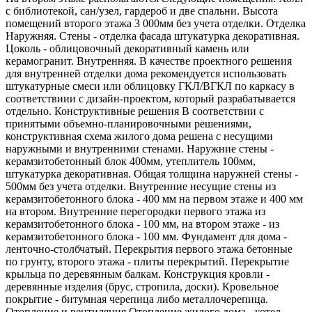
с библиотекой, сан/узел, гардероб и две спальни. Высота
помещений второго этажа 3 000мм без учета отделки. Отделка
Наружняя. Стены - отделка фасада штукатурка декоративная.
Цоколь - облицовочный декоративный камень или
керамогранит. Внутренняя. В качестве проектного решения
для внутренней отделки дома рекомендуется использовать
штукатурные смеси или облицовку ГКЛ/ВГКЛ по каркасу в
соответствиии с дизайн-проектом, который разрабатывается
отдельно. Конструктивные решения В соответствии с
принятыми объемно-планировочными решениями,
конструктивная схема жилого дома решена с несущими
наружными и внутренними стенами. Наружние стены -
керамзитобетонный блок 400мм, утеплитель 100мм,
штукатурка декоративная. Общая толщина наружней стены -
500мм без учета отделки. Внутренние несущие стены из
керамзитобетонного блока - 400 мм на первом этаже и 400 мм
на втором. Внутренние перегородки первого этажа из
керамзитобетонного блока - 100 мм, на втором этаже - из
керамзитобетонного блока - 100 мм. Фундамент для дома -
ленточно-столбчатый. Перекрытия первого этажа бетонные
по грунту, второго этажа - плиты перекрытий. Перекрытие
крыльца по деревянным балкам. Конструкция кровли -
деревянные изделия (брус, стропила, доски). Кровельное
покрытие - битумная черепица либо металлочерепица.
Отопление и вентиляция Отопление жилого дома - котел