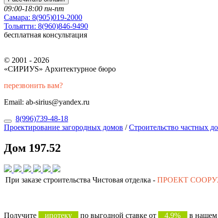
09:00-18:00 пн-пт
Самара:
8(905)019-2000
Тольятти:
8(960)846-9490
бесплатная консультация
© 2001 - 2026
«СИРИУS» Архитектурное бюро
перезвонить вам?
Email: ab-sirius@yandex.ru
8(996)739-48-18
Проектирование загородных домов
/
Строительство частных д
Дом 197.52
При заказе строительства Чистовая отделка -
ПРОЕКТ СООР
Получите
ипотеку
по выгодной ставке от
4,9%
в нашем 