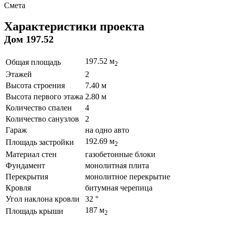
Смета
Характеристики проекта
Дом 197.52
197.52 м
Общая площадь
2
Этажей
2
Высота строения
7.40 м
Высота первого этажа
2.80 м
Количество спален
4
Количество санузлов
2
Гараж
на одно авто
192.69 м
Площадь застройки
2
Материал стен
газобетонные блоки
Фундамент
монолитная плита
Перекрытия
монолитное перекрытие
Кровля
битумная черепица
Угол наклона кровли
32 °
187 м
Площадь крыши
2