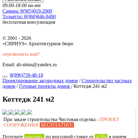
09:00-18:00 пн-пт
Самара:
8(905)019-2000
Тольятти:
8(960)846-9490
бесплатная консультация
© 2001 - 2026
«СИРИУS» Архитектурное бюро
перезвонить вам?
Email: ab-sirius@yandex.ru
8(996)739-48-18
Проектирование загородных домов
/
Строительство частных
домов
/
Готовые проекты домов
/
Коттедж 241 м2
Коттедж 241 м2
При заказе строительства Чистовая отделка -
ПРОЕКТ
СООРУЖЕНИЯ
БЕСПЛАТНО!
Получите
ипотеку
по выгодной ставке от
4,9%
в нашем