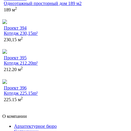
Одноэтажный просторный дом 189 м2
2
189 м
Проект 394
Котедж 230,15m²
2
230,15 м
Проект 395
Котедж 212.20m²
2
212.20 м
Проект 396
Котедж 225.15m²
2
225.15 м
О компании
Архитектурное бюро