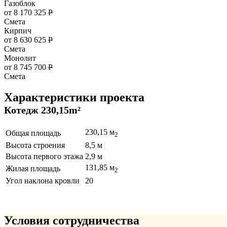
Газоблок
от 8 170 325
Р
Смета
Кирпич
от 8 630 625
Р
Смета
Монолит
от 8 745 700
Р
Смета
Характеристики проекта
Котедж 230,15m²
230,15 м
Общая площадь
2
Высота строения
8,5 м
Высота первого этажа
2,9 м
131,85 м
Жилая площадь
2
Угол наклона кровли
20
Условия сотрудничества