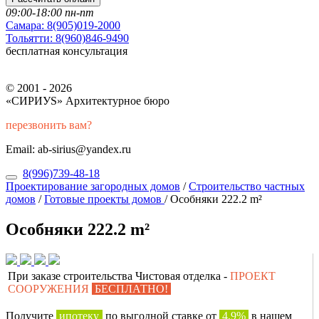
09:00-18:00 пн-пт
Самара:
8(905)019-2000
Тольятти:
8(960)846-9490
бесплатная консультация
© 2001 - 2026
«СИРИУS» Архитектурное бюро
перезвонить вам?
Email: ab-sirius@yandex.ru
8(996)739-48-18
Проектирование загородных домов
/
Строительство частных
домов
/
Готовые проекты домов
/
Особняки 222.2 m²
Особняки 222.2 m²
При заказе строительства Чистовая отделка -
ПРОЕКТ
СООРУЖЕНИЯ
БЕСПЛАТНО!
Получите
ипотеку
по выгодной ставке от
4,9%
в нашем