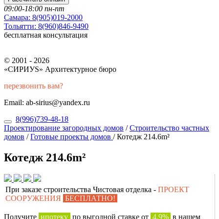
09:00-18:00 пн-пт
Самара:
8(905)019-2000
Тольятти:
8(960)846-9490
бесплатная консультация
© 2001 - 2026
«СИРИУS» Архитектурное бюро
перезвонить вам?
Email: ab-sirius@yandex.ru
8(996)739-48-18
Проектирование загородных домов
/
Строительство частных
домов
/
Готовые проекты домов
/
Котедж 214.6m²
Котедж 214.6m²
При заказе строительства Чистовая отделка -
ПРОЕКТ
СООРУЖЕНИЯ
БЕСПЛАТНО!
Получите
ипотеку
по выгодной ставке от
4,9%
в нашем