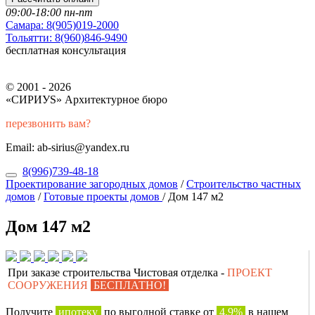
09:00-18:00 пн-пт
Самара:
8(905)019-2000
Тольятти:
8(960)846-9490
бесплатная консультация
© 2001 - 2026
«СИРИУS» Архитектурное бюро
перезвонить вам?
Email: ab-sirius@yandex.ru
8(996)739-48-18
Проектирование загородных домов
/
Строительство частных
домов
/
Готовые проекты домов
/
Дом 147 м2
Дом 147 м2
При заказе строительства Чистовая отделка -
ПРОЕКТ
СООРУЖЕНИЯ
БЕСПЛАТНО!
Получите
ипотеку
по выгодной ставке от
4,9%
в нашем