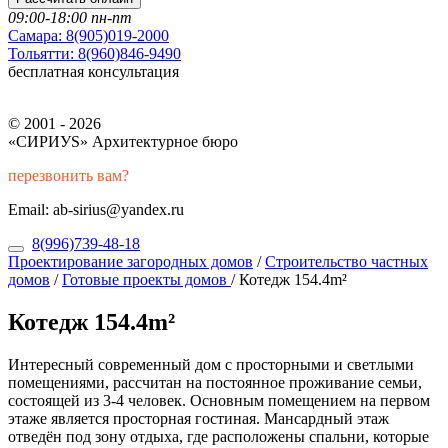
09:00-18:00 пн-пт
Самара:
8(905)019-2000
Тольятти:
8(960)846-9490
бесплатная консультация
© 2001 - 2026
«СИРИУS» Архитектурное бюро
перезвонить вам?
Email: ab-sirius@yandex.ru
8(996)739-48-18
Проектирование загородных домов
/
Строительство частных
домов
/
Готовые проекты домов
/
Котедж 154.4m²
Котедж 154.4m²
Интересный современный дом с просторными и светлыми
помещениями, рассчитан на постоянное проживание семьи,
состоящей из 3-4 человек. Основным помещением на первом
этаже является просторная гостиная. Мансардный этаж
отведён под зону отдыха, где расположены спальни, которые