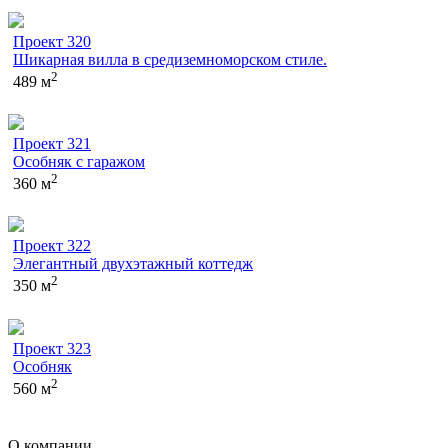
Проект 320
Шикарная вилла в средиземноморском стиле.
2
489 м
Проект 321
Особняк с гаражом
2
360 м
Проект 322
Элегантный двухэтажный коттедж
2
350 м
Проект 323
Особняк
2
560 м
О компании