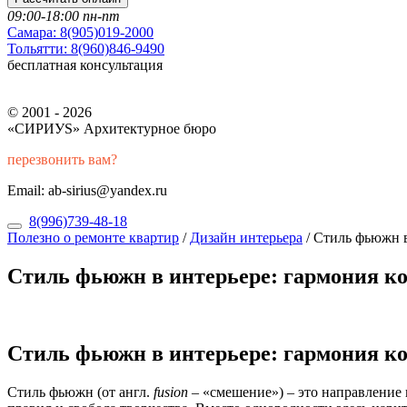
09:00-18:00 пн-пт
Самара:
8(905)019-2000
Тольятти:
8(960)846-9490
бесплатная консультация
© 2001 - 2026
«СИРИУS» Архитектурное бюро
перезвонить вам?
Email: ab-sirius@yandex.ru
8(996)739-48-18
Полезно о ремонте квартир
/
Дизайн интерьера
/
Стиль фьюжн в
Стиль фьюжн в интерьере: гармония к
Стиль фьюжн в интерьере: гармония к
Стиль фьюжн (от англ.
fusion
– «смешение») – это направление 