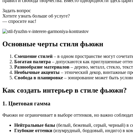
правил и свобода творчества. Вместо однородности здесь цари
Задать вопрос
Хотите узнать больше об услуге?
— спросите нас!
Основные черты стиля фьюжн
Смешение стилей
– в одном пространстве могут сочетат
Богатая палитра
– допускаются как приглушенные оттенк
Разнообразие материалов
– дерево, металл, стекло, текс
Необычные акценты
– этнический декор, винтажные пр
Свобода в планировке
– зонирование может быть условн
Как создать интерьер в стиле фьюжн?
1. Цветовая гамма
Фьюжн не ограничивает в выборе оттенков, но важно соблюдат
Нейтральные базы
(белый, бежевый, серый, черный) в 
Глубокие оттенки
(изумрудный, бордовый, индиго) в ко