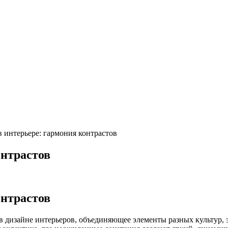
 интерьере: гармония контрастов
онтрастов
онтрастов
в дизайне интерьеров, объединяющее элементы разных культур, э