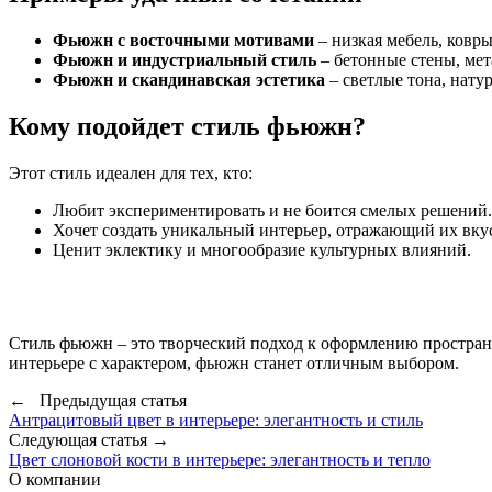
Фьюжн с восточными мотивами
– низкая мебель, ковр
Фьюжн и индустриальный стиль
– бетонные стены, мет
Фьюжн и скандинавская эстетика
– светлые тона, нату
Кому подойдет стиль фьюжн?
Этот стиль идеален для тех, кто:
Любит экспериментировать и не боится смелых решений.
Хочет создать уникальный интерьер, отражающий их вкус
Ценит эклектику и многообразие культурных влияний.
Стиль фьюжн – это творческий подход к оформлению пространст
интерьере с характером, фьюжн станет отличным выбором.
← Предыдущая статья
Антрацитовый цвет в интерьере: элегантность и стиль
Следующая статья →
Цвет слоновой кости в интерьере: элегантность и тепло
О компании