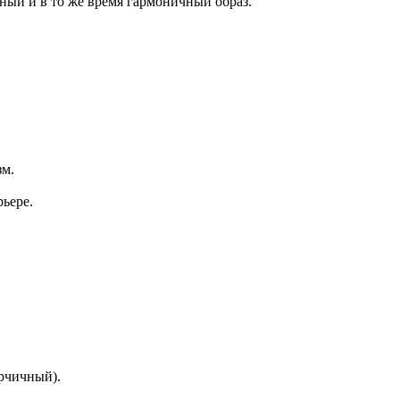
чный и в то же время гармоничный образ.
зм.
рьере.
рчичный).