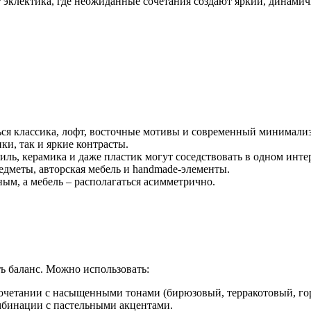
т эклектика, где неожиданные сочетания создают яркий, динами
ься классика, лофт, восточные мотивы и современный минимали
и, так и яркие контрасты.
тиль, керамика и даже пластик могут соседствовать в одном инте
едметы, авторская мебель и handmade-элементы.
ым, а мебель – располагаться асимметрично.
ь баланс. Можно использовать:
сочетании с насыщенными тонами (бирюзовый, терракотовый, го
мбинации с пастельными акцентами.