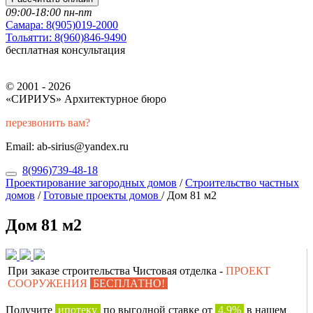
09:00-18:00 пн-пт
Самара:
8(905)019-2000
Тольятти:
8(960)846-9490
бесплатная консультация
© 2001 - 2026
«СИРИУS» Архитектурное бюро
перезвонить вам?
Email: ab-sirius@yandex.ru
8(996)739-48-18
Проектирование загородных домов
/
Строительство частных
домов
/
Готовые проекты домов
/
Дом 81 м2
Дом 81 м2
При заказе строительства Чистовая отделка -
ПРОЕКТ
СООРУЖЕНИЯ
БЕСПЛАТНО!
Получите
ипотеку
по выгодной ставке от
4,9%
в нашем