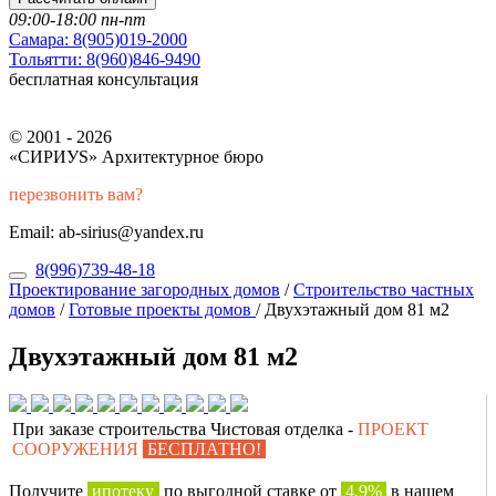
09:00-18:00 пн-пт
Самара:
8(905)019-2000
Тольятти:
8(960)846-9490
бесплатная консультация
© 2001 - 2026
«СИРИУS» Архитектурное бюро
перезвонить вам?
Email: ab-sirius@yandex.ru
8(996)739-48-18
Проектирование загородных домов
/
Строительство частных
домов
/
Готовые проекты домов
/
Двухэтажный дом 81 м2
Двухэтажный дом 81 м2
При заказе строительства Чистовая отделка -
ПРОЕКТ
СООРУЖЕНИЯ
БЕСПЛАТНО!
Получите
ипотеку
по выгодной ставке от
4,9%
в нашем