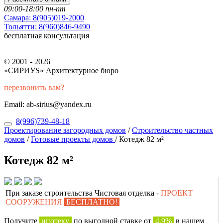
09:00-18:00 пн-пт
Самара:
8(905)019-2000
Тольятти:
8(960)846-9490
бесплатная консультация
© 2001 - 2026
«СИРИУS» Архитектурное бюро
перезвонить вам?
Email: ab-sirius@yandex.ru
8(996)739-48-18
Проектирование загородных домов
/
Строительство частных
домов
/
Готовые проекты домов
/
Котедж 82 м²
Котедж 82 м²
При заказе строительства Чистовая отделка -
ПРОЕКТ
СООРУЖЕНИЯ
БЕСПЛАТНО!
Получите
ипотеку
по выгодной ставке от
4,9%
в нашем