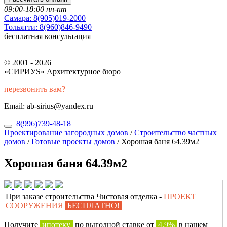
09:00-18:00 пн-пт
Самара:
8(905)019-2000
Тольятти:
8(960)846-9490
бесплатная консультация
© 2001 - 2026
«СИРИУS» Архитектурное бюро
перезвонить вам?
Email: ab-sirius@yandex.ru
8(996)739-48-18
Проектирование загородных домов
/
Строительство частных
домов
/
Готовые проекты домов
/
Хорошая баня 64.39м2
Хорошая баня 64.39м2
При заказе строительства Чистовая отделка -
ПРОЕКТ
СООРУЖЕНИЯ
БЕСПЛАТНО!
Получите
ипотеку
по выгодной ставке от
4,9%
в нашем