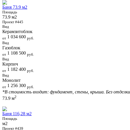
Баня 73.9 м2
Площадь
73.9 м2
Проект #445
Вид
Керамзитоблок
1 034 600
от
руб.
Вид
Газоблок
1 108 500
от
руб.
Вид
Кирпич
1 182 400
от
руб.
Вид
Монолит
1 256 300
от
руб.
*В стоимость входит: фундамент, стены, крыша. Без отделки
2
73.9 м
Баня 116,28 м2
Площадь
м2
Проект #439