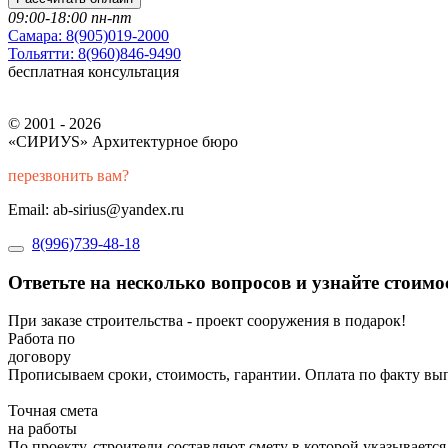
09:00-18:00 пн-пт
Самара:
8(905)019-2000
Тольятти:
8(960)846-9490
бесплатная консультация
© 2001 - 2026
«СИРИУS» Архитектурное бюро
перезвонить вам?
Email: ab-sirius@yandex.ru
8(996)739-48-18
Ответьте на несколько вопросов и узнайте стоим
При заказе строительства - проект сооружения в подарок!
Работа по
договору
Прописываем сроки, стоимость, гарантии. Оплата по факту вы
Точная смета
на работы
По проекту, строители составляют смету в которой указывается