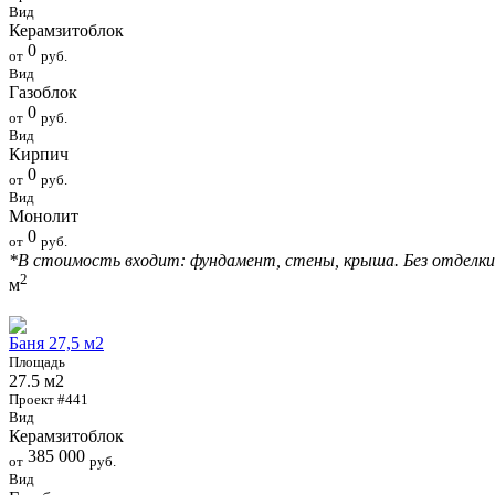
Вид
Керамзитоблок
0
от
руб.
Вид
Газоблок
0
от
руб.
Вид
Кирпич
0
от
руб.
Вид
Монолит
0
от
руб.
*В стоимость входит: фундамент, стены, крыша. Без отделки
2
м
Баня 27,5 м2
Площадь
27.5 м2
Проект #441
Вид
Керамзитоблок
385 000
от
руб.
Вид