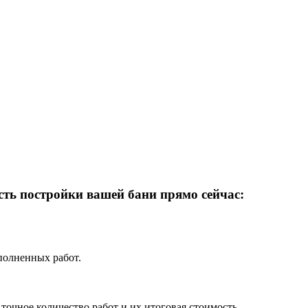
ость постройки вашей бани
прямо сейчас:
полненных работ.
 точное количество работ и их итоговая стоимость