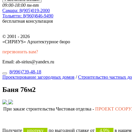
09:00-18:00 пн-пт
Самара:
8(905)019-2000
Тольятти:
8(960)846-9490
бесплатная консультация
© 2001 - 2026
«СИРИУS» Архитектурное бюро
перезвонить вам?
Email: ab-sirius@yandex.ru
8(996)739-48-18
Проектирование загородных домов
/
Строительство частных д
Баня 76м2
При заказе строительства Чистовая отделка -
ПРОЕКТ СООР
Получите
ипотеку
по выгодной ставке от
4,9%
в нашем 