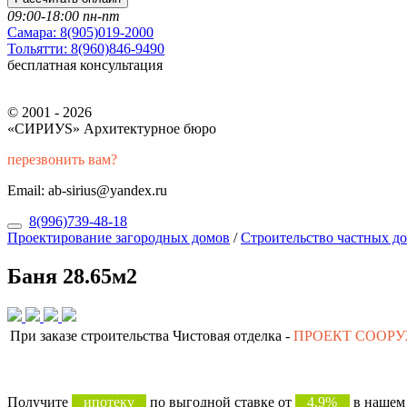
09:00-18:00 пн-пт
Самара:
8(905)019-2000
Тольятти:
8(960)846-9490
бесплатная консультация
© 2001 - 2026
«СИРИУS» Архитектурное бюро
перезвонить вам?
Email: ab-sirius@yandex.ru
8(996)739-48-18
Проектирование загородных домов
/
Строительство частных д
Баня 28.65м2
При заказе строительства Чистовая отделка -
ПРОЕКТ СООР
Получите
ипотеку
по выгодной ставке от
4,9%
в нашем 