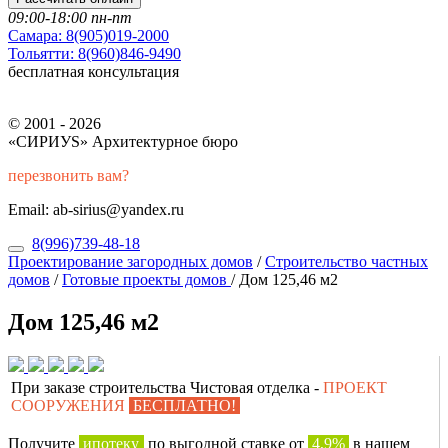
09:00-18:00 пн-пт
Самара:
8(905)019-2000
Тольятти:
8(960)846-9490
бесплатная консультация
© 2001 - 2026
«СИРИУS» Архитектурное бюро
перезвонить вам?
Email: ab-sirius@yandex.ru
8(996)739-48-18
Проектирование загородных домов
/
Строительство частных
домов
/
Готовые проекты домов
/
Дом 125,46 м2
Дом 125,46 м2
При заказе строительства Чистовая отделка -
ПРОЕКТ
СООРУЖЕНИЯ
БЕСПЛАТНО!
Получите
ипотеку
по выгодной ставке от
4,9%
в нашем