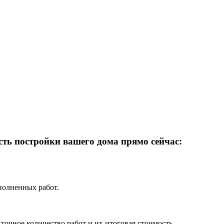
ость постройки вашего дома
прямо сейчас:
полненных работ.
 точное количество работ и их итоговая стоимость