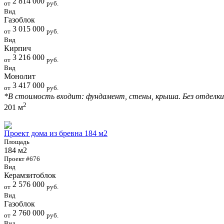
2 814 000
от
руб.
Вид
Газоблок
3 015 000
от
руб.
Вид
Кирпич
3 216 000
от
руб.
Вид
Монолит
3 417 000
от
руб.
*В стоимость входит: фундамент, стены, крыша. Без отделки
2
201 м
Проект дома из бревна 184 м2
Площадь
184 м2
Проект #676
Вид
Керамзитоблок
2 576 000
от
руб.
Вид
Газоблок
2 760 000
от
руб.
Вид