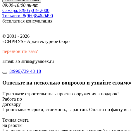
09:00-18:00 пн-пт
Самара:
8(905)019-2000
Тольятти:
8(960)846-9490
бесплатная консультация
© 2001 - 2026
«СИРИУS» Архитектурное бюро
перезвонить вам?
Email: ab-sirius@yandex.ru
8(996)739-48-18
Ответьте на несколько вопросов и узнайте стоим
При заказе строительства - проект сооружения в подарок!
Работа по
договору
Прописываем сроки, стоимость, гарантии. Оплата по факту вы
Точная смета
на работы
По проекту, строители составляют смету в которой указывается