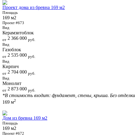
Проект дома из бревна 169 м2
Площадь
169 м2
Проект #673
Вид
Керамзитоблок
2 366 000
от
руб.
Вид
Газоблок
2 535 000
от
руб.
Вид
Кирпич
2 704 000
от
руб.
Вид
Монолит
2 873 000
от
руб.
*В стоимость входит: фундамент, стены, крыша. Без отделки
2
169 м
Дом из бревна 169 м2
Площадь
169 м2
Проект #672