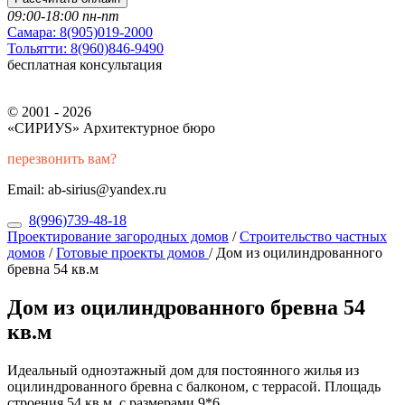
09:00-18:00 пн-пт
Самара:
8(905)019-2000
Тольятти:
8(960)846-9490
бесплатная консультация
© 2001 - 2026
«СИРИУS» Архитектурное бюро
перезвонить вам?
Email: ab-sirius@yandex.ru
8(996)739-48-18
Проектирование загородных домов
/
Строительство частных
домов
/
Готовые проекты домов
/
Дом из оцилиндрованного
бревна 54 кв.м
Дом из оцилиндрованного бревна 54
кв.м
Идеальный одноэтажный дом для постоянного жилья из
оцилиндрованного бревна с балконом, с террасой. Площадь
строения 54 кв.м. с размерами 9*6.