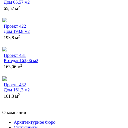
Дом 65,57 м2
2
65,57 м
Проект 422
Дом 193,8 м2
2
193,8 м
Проект 431
Котедж 163,06 м2
2
163,06 м
Проект 432
Дом 161,3 м2
2
161,3 м
О компании
Архитектурное бюро
Сотрудники