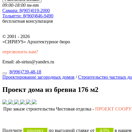
09:00-18:00 пн-пт
Самара:
8(905)019-2000
Тольятти:
8(960)846-9490
бесплатная консультация
© 2001 - 2026
«СИРИУS» Архитектурное бюро
перезвонить вам?
Email: ab-sirius@yandex.ru
8(996)739-48-18
Проектирование загородных домов
/
Строительство частных д
Проект дома из бревна 176 м2
При заказе строительства Чистовая отделка -
ПРОЕКТ СООР
Получите
ипотеку
по выгодной ставке от
4,9%
в нашем 